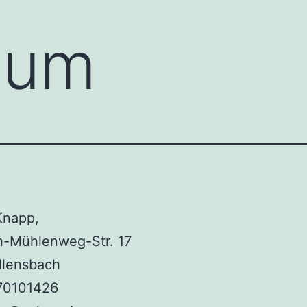
sum
Knapp,
h-Mühlenweg-Str. 17
llensbach
70101426