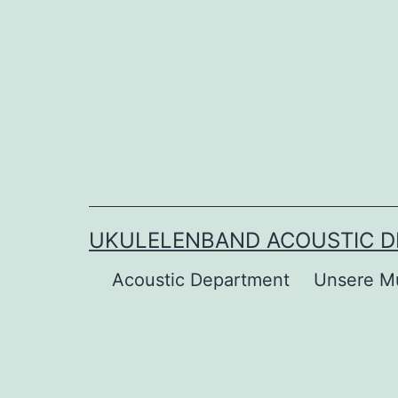
Zum
Inhalt
springen
UKULELENBAND ACOUSTIC 
Acoustic Department
Unsere M