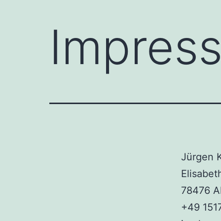
Impres
Jürgen 
Elisabet
78476 A
+49 151